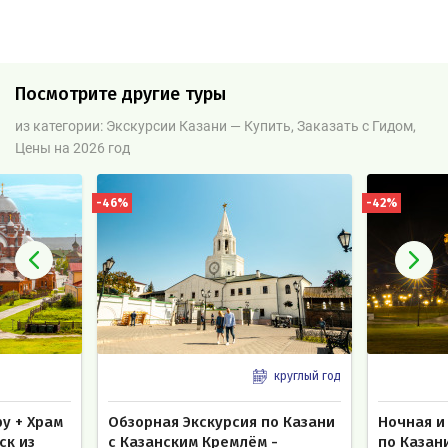
Посмотрите другие туры
из категории: Экскурсии Казани — Купить, Заказать с Гидом,
Цены на 2026 год
-46%
-42%
круглый год
фу + Храм
Обзорная Экскурсия по Казани
Ночная и
ск из
с Казанским Кремлём -
по Казан