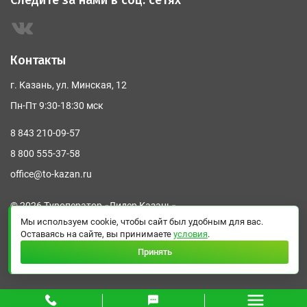
Следите за нами в соц. сетях
Контакты
г. Казань, ул. Минская, 12
Пн-Пт 9:30-18:30 мск
8 843 210-09-57
8 800 555-37-58
office@to-kazan.ru
© 2026 Туроператор «Лидер Казань»
Мы используем cookie, чтобы сайт был удобным для вас.
Политика конфиденциальности
Оставаясь на сайте, вы принимаете
условия
.
Принять