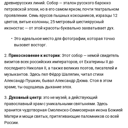
древнерусских линий. Собор — эталон русского барокко
петровской эпохи, но в его самом ярком, почти театральном
проявлении. Семь ярусов пышных кокошников, изразцы 12
цветов, витые колонны, 25-метровый шестиярусный
иконостас — от этой красоты буквально захватывает дух.
Это идеальное место для фотографии, которая точно
вызовет восторг.
2.
Прикосновение к истории:
Этот собор — немой свидетель
визитов всех российских императоров, от Екатерины II до
последнего Николая II, а также великих поэтов, писателей и
музыкантов. Здесь пел Фёдор Шаляпин, читал стихи
Александр Пушкин, бывал Александр Дюма. Стоя в этом
храме, ты ощущаешь дыхание эпох.
3.
Духовный центр:
это не музей, а действующий
православный храм с уникальными святынями. Здесь
хранится чудотворная Смоленско-Семиозерная икона Божией
Матери и мощи святых, притягивающие паломников со всей
России.