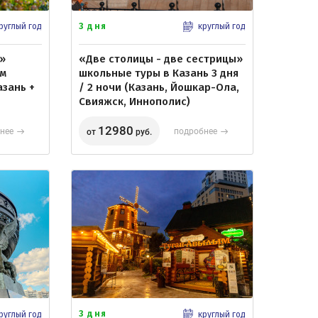
3 дня
руглый год
круглый год
»
«Две столицы - две сестрицы»
ам
школьные туры в Казань 3 дня
азань +
/ 2 ночи (Казань, Йошкар-Ола,
Свияжск, Иннополис)
12980
нее
подробнее
от
руб.
3 дня
руглый год
круглый год