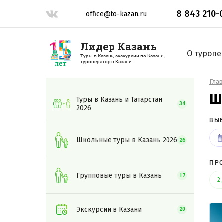
8 843 210-
office@to-kazan.ru
Лидер Казань
О туропе
Туры в Казань, экскурсии по Казани,
туроператор в Казани
Гла
Ш
Туры в Казань и Татарстан
34
2026
ВЫ
Школьные туры в Казань 2026
26
ПР
Групповые туры в Казань
17
2
Экскурсии в Казани
20