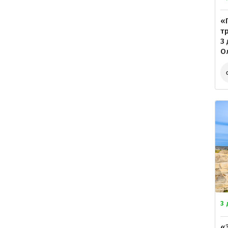
«
т
3
О
3
«