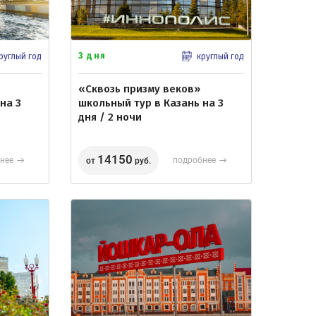
3 дня
руглый год
круглый год
«Сквозь призму веков»
на 3
школьный тур в Казань на 3
дня / 2 ночи
14150
нее
подробнее
от
руб.