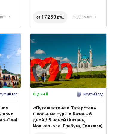
17280
нее
подробнее
от
руб.
6 дней
руглый год
круглый год
ани»
«Путешествие в Татарстан»
4 ночи
школьные туры в Казань 6
кар-Ола)
дней / 5 ночей (Казань,
Йошкар-ола, Елабуга, Свияжск)