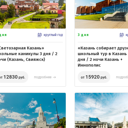
 дня
3 дня
круглый год
к
Светозарная Казань»
«Казань собирает друз
кольные каникулы 3 дня / 2
школьный тур в Казань 
очи (Казань, Свияжск)
дня / 2 ночи Казань +
Иннополис
12830
15920
подробнее
подроб
от
руб.
от
руб.