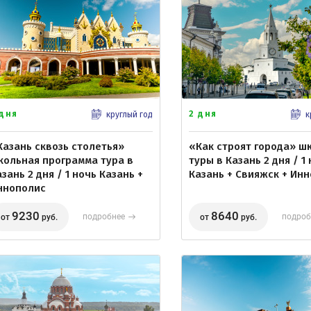
 дня
2 дня
круглый год
к
Казань сквозь столетья»
«Как строят города» ш
кольная программа тура в
туры в Казань 2 дня / 1
зань 2 дня / 1 ночь Казань +
Казань + Свияжск + Ин
ннополис
9230
8640
подробнее
подроб
от
руб.
от
руб.