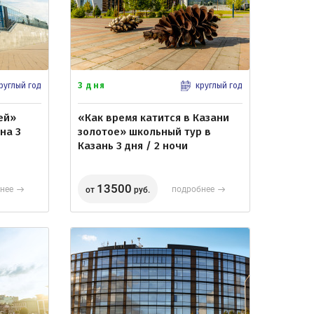
3 дня
руглый год
круглый год
ей»
«Как время катится в Казани
на 3
золотое» школьный тур в
Казань 3 дня / 2 ночи
13500
нее
подробнее
от
руб.