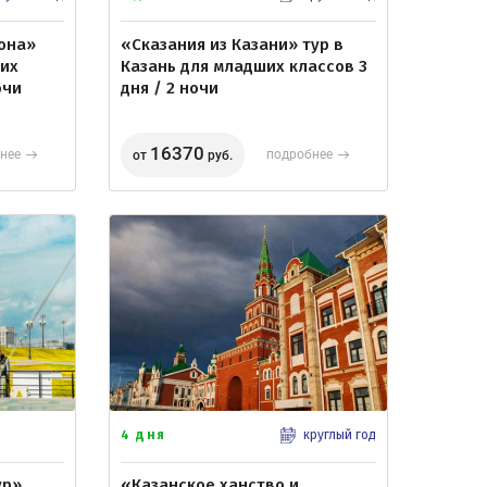
она»
«Сказания из Казани» тур в
ших
Казань для младших классов 3
очи
дня / 2 ночи
16370
нее
подробнее
от
руб.
4 дня
круглый год
ур»
«Казанское ханство и