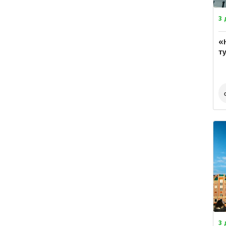
3
«
ту
3