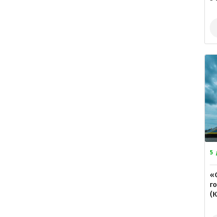
5
«
г
(