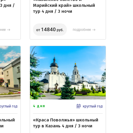
3 дня /
Марийский край» школьный
тур 4 дня / 3 ночи
14840
нее
подробнее
от
руб.
4 дня
руглый год
круглый год
ольный
«Краса Поволжья» школьный
чи
тур в Казань 4 дня / 3 ночи