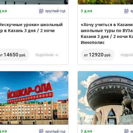
 дня
3 дня
круглый год
к
Нескучные уроки» школьный
«Хочу учиться в Казани
р в Казань 3 дня / 2 ночи
школьные туры по ВУЗ
Казани 3 дня / 2 ночи К
Иннополис
14650
12920
подробнее
подроб
от
руб.
от
руб.
 дня
3 дня
круглый год
к