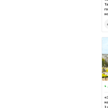
Т
г
н
4
«
н
3