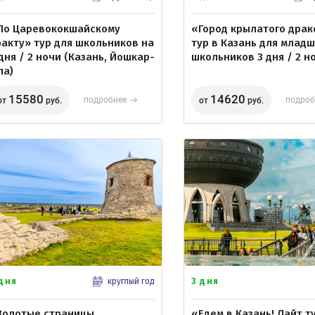
По Царевококшайскому
«Город крылатого драк
ракту» тур для школьников на
тур в Казань для млад
 дня / 2 ночи (Казань, Йошкар-
школьников 3 дня / 2 н
ла)
15580
14620
подробнее
подроб
от
руб.
от
руб.
 дня
3 дня
круглый год
Золотые страницы
«Едем в Казань! Лайт т