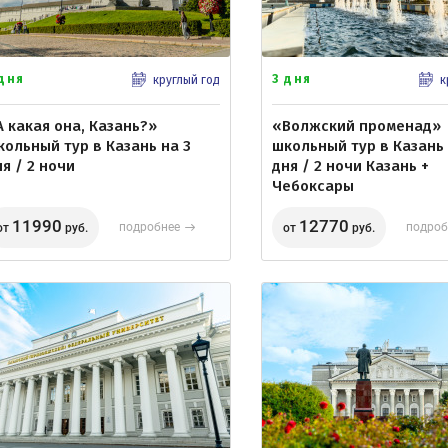
 дня
3 дня
круглый год
к
А какая она, Казань?»
«Волжский променад»
кольный тур в Казань на 3
школьный тур в Казань 
я / 2 ночи
дня / 2 ночи Казань +
Чебоксары
11990
12770
подробнее
подроб
от
руб.
от
руб.