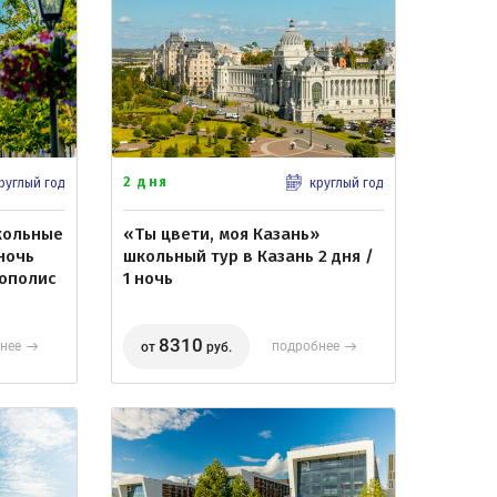
2 дня
руглый год
круглый год
кольные
«Ты цвети, моя Казань»
 ночь
школьный тур в Казань 2 дня /
нополис
1 ночь
8310
нее
подробнее
от
руб.