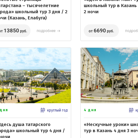
атарстана – тысячелетние
школьный тур в Казань 
орода» школьный тур 3 дня / 2
2 ночи
очи (Казань, Елабуга)
13850
6690
подробнее
подроб
от
руб.
от
руб.
 дня
4 дня
круглый год
к
Здесь душа татарского
«Нескучные уроки» шк
арода» школьный тур 4 дня /
тур в Казань 4 дня 3 но
 ночи