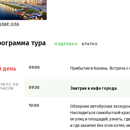
ШКАР-ОЛА
рограмма тура
ПОДРОБНО
КРАТКО
й день
09:00
Прибытие в Казань. Встреча с
ТОБУС НА
09:30
Завтрак в кафе города.
 ЧАСОВ
10:00
Обзорная автобусная экскурс
Насладиться самобытной красо
ее улиц и площадей, узнать, г
и где закипел без огня котел,