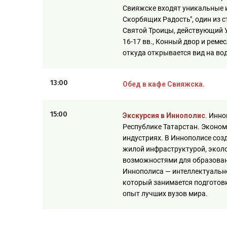
Свияжске входят уникальные и
Скорбящих Радость", один из 
Святой Троицы, действующий 
16-17 вв., Конный двор и рем
откуда открывается вид на во
13:00
Обед в кафе Свияжска.
15:00
Экскурсия в Иннополис
.
Инно
Республике Татарстан. Эконо
индустриях. В Иннополисе соз
жилой инфраструктурой, эколо
возможностями для образован
Иннополиса — интеллектуально
который занимается подготовк
опыт лучших вузов мира.