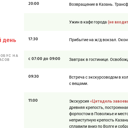
20:00
Возвращение в Казань. Трансф
Ужин в кафе города
(не входит
й день
17:30
Прибытие на ж/д вокзал. Око
ТОБУС НА
с 07:00 до 09:00
Завтрак в гостинице. Освобож
АСОВ
09:30
Встреча с экскурсоводом в хо
с вещами.
11:00
Экскурсия
«Цитадель завоев
древняя крепость, построенна
форпостом в Поволжье и место
неприступную крепость Казань.
сплавили вниз по Волге и собр