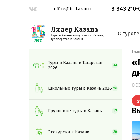
8 843 210-
office@to-kazan.ru
Лидер Казань
О туропе
Туры в Казань, экскурсии по Казани,
туроператор в Казани
Гла
«
Туры в Казань и Татарстан
34
2026
д
СЕ
Школьные туры в Казань 2026
26
о
В
Групповые туры в Казань
17
Экскурсии в Казани
20