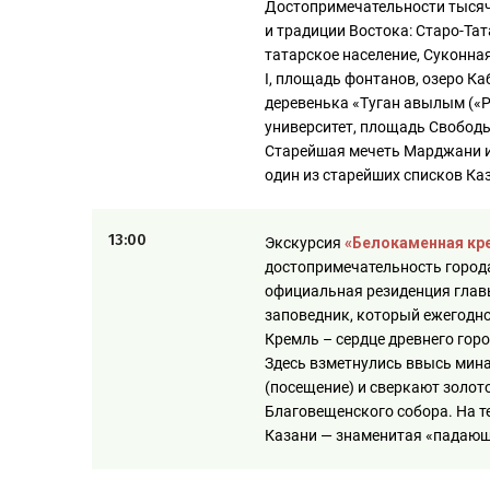
Достопримечательности тысяче
и традиции Востока: Старо-Тат
татарское население, Суконн
I, площадь фонтанов, озеро Ка
деревенька «Туган авылым («Р
университет, площадь Свобод
Старейшая мечеть Марджани и
один из старейших списков Ка
13:00
Экскурсия
«Белокаменная кр
достопримечательность город
официальная резиденция главы
заповедник, который ежегодн
Кремль – сердце древнего горо
Здесь взметнулись ввысь мин
(посещение) и сверкают золот
Благовещенского собора. На т
Казани — знаменитая «падаю