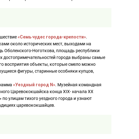
ешествие
«Семь чудес города-крепости»
.
ками около исторических мест, выходами на
ь Оболенского-Ноготкова, площадь республики
ех достопримечательностей города выбраны самые
ого восприятия объекты, которые смело можно
жущиеся фигуры, старинные особняки купцов,
грамма
«Уездный город N»
. Музейная командная
ного Царевококшайска конца XIX- начала XX
 по улицам тихого уездного города и узнают
радициях царевококшайцев.