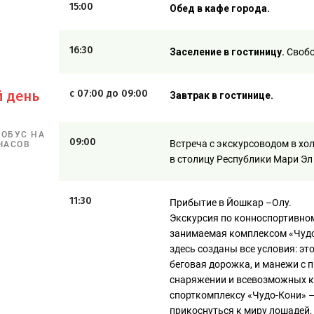
15:00
Обед в кафе города.
16:30
Заселение в гостиницу.
Свобо
й день
с 07:00 до 09:00
Завтрак в гостинице.
ТОБУС НА
09:00
Встреча с экскурсоводом в хо
ЧАСОВ
в столицу Республики Мари Эл 
11:30
Прибытие в Йошкар –Олу.
Экскурсия по конноспортивно
занимаемая комплексом «Чудо-
здесь созданы все условия: это
беговая дорожка, и манежи с 
снаряжении и всевозможных к
спорткомплексу «Чудо-Кони» –
прикоснуться к миру лошадей,