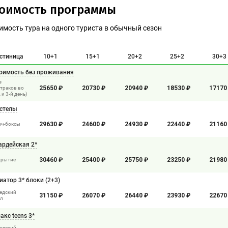
тоимость программы
имость тура на одного туриста в обычный сезон
стиница
10+1
15+1
20+2
25+2
30+3
оимость без проживания
з
25650 ₽
20730 ₽
20940 ₽
18530 ₽
17170
траков во
, и 3-й день)
стелы
29630 ₽
24600 ₽
24930 ₽
22440 ₽
21160
нч-боксы
ардейская 2*
30460 ₽
25400 ₽
25750 ₽
23250 ₽
21980
крытие
иатор 3* блоки (2+3)
едский
31150 ₽
26070 ₽
26440 ₽
23930 ₽
22670
ол
акс teens 3*
едский