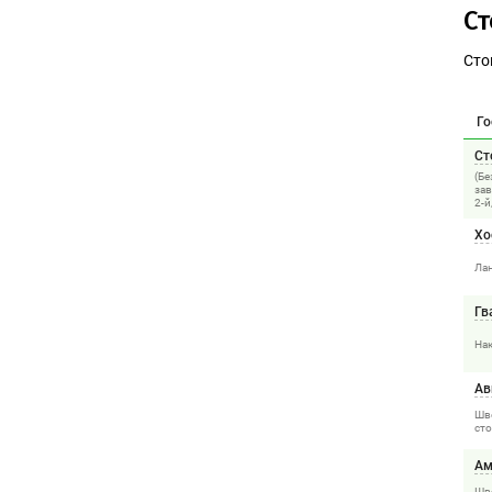
С
Сто
Го
Ст
(Бе
зав
2-й
Хо
Ла
Гв
На
Ав
Шв
ст
Ам
Шв