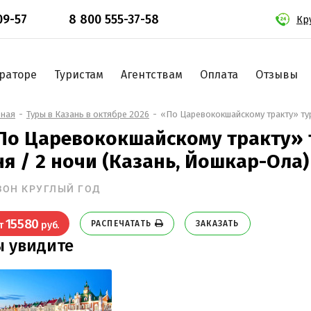
09-57
8 800 555-37-58
Кр
раторе
Туристам
Агентствам
Оплата
Отзывы
вная
Туры в Казань в октябре 2026
«По Царевококшайскому тракту» тур
По Царевококшайскому тракту» т
ня / 2 ночи (Казань, Йошкар-Ола)
ЗОН КРУГЛЫЙ ГОД
15580
РАСПЕЧАТАТЬ
ЗАКАЗАТЬ
т
руб.
ы увидите