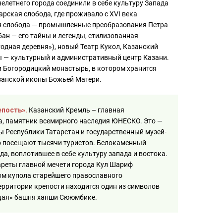
летнего города соединили в себе культуру Запада
арская слобода, где проживало с XVI века
ая слобода — промышленные преобразования Петра
бан — его тайны и легенды, стилизованная
одная деревня»), новый Театр Кукол, Казанский
ы — культурный и административный центр Казани.
 Богородицкий монастырь, в котором хранится
занской иконы Божьей Матери.
епость».
Казанский Кремль – главная
а, памятник всемирного наследия ЮНЕСКО. Это —
 Республики Татарстан и государственный музей-
о посещают тысячи туристов. Белокаменный
да, воплотившее в себе культуру запада и востока.
ареты главной мечети города Кул Шариф
ом купола старейшего православного
ерритории крепости находится один из символов
щая» башня ханши Сююмбике.