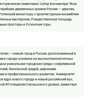
сторические памятники: Собор Богоматери "Всех
старейших деревянных храмов России — церковь
Успенский монастырь с архитектурным ансамблем
есленные мастерские, Рождественская площадь
дные просторы и Услонские горы.
полис — новый город в России, расположенный в
мика города основана на высокотехнологичных
дана уникальная городская среда с современной
гией, безопасной средой, широкими
ия и профессионального развития. Университет
е ядро нового города и новый российский вуз,
ой ИТ-специалистов высокого уровня, заимствуя