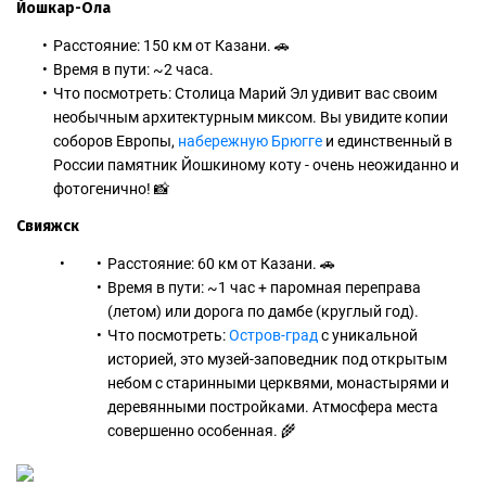
Йошкар-Ола
Расстояние: 150 км от Казани. 🚗
Время в пути: ~2 часа.
Что посмотреть: Столица Марий Эл удивит вас своим
необычным архитектурным миксом. Вы увидите копии
соборов Европы,
набережную Брюгге
и единственный в
России памятник Йошкиному коту - очень неожиданно и
фотогенично! 📸
Свияжск
Расстояние: 60 км от Казани. 🚗
Время в пути: ~1 час + паромная переправа
(летом) или дорога по дамбе (круглый год).
Что посмотреть:
Остров-град
с уникальной
историей, это музей-заповедник под открытым
небом с старинными церквями, монастырями и
деревянными постройками. Атмосфера места
совершенно особенная. 🌾