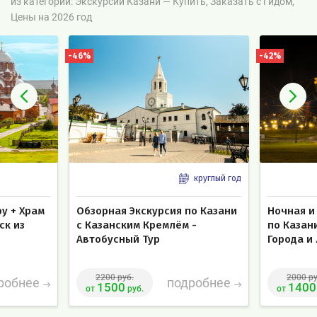
из категории: Экскурсии Казани — Купить, Заказать с Гидом,
Цены на 2026 год
-46%
-42%
круглый год
фу + Храм
Обзорная Экскурсия по Казани
Ночная и
ск из
с Казанским Кремлём -
по Казан
Автобусный Тур
Города и
2200 руб.
2000 ру
робнее
подробнее
1500
1400
от
руб.
от