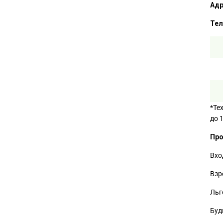
Адр
Тел
*Те
до 1
Про
Вхо
Взр
Льг
Буд