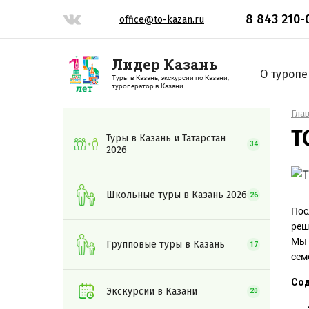
8 843 210-
office@to-kazan.ru
Лидер Казань
О туропе
Туры в Казань, экскурсии по Казани,
туроператор в Казани
Гла
Т
Туры в Казань и Татарстан
34
2026
Школьные туры в Казань 2026
26
Пос
реш
Мы 
Групповые туры в Казань
17
сем
Сод
Экскурсии в Казани
20