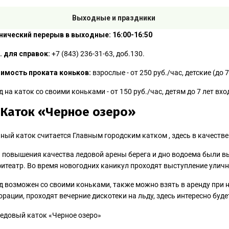
Выходные и праздники
нический перерыв в выходные: 16:00-16:50
. для справок:
+7 (843) 236-31-63, доб.130.
имость проката коньков:
взрослые - от 250 руб./час, детские (до 7 
д на каток со своими коньками - от 150 руб./час, детям до 7 лет в
 Каток «Черное озеро»
ный каток считается Главным городским катком , здесь в качестве
 повышения качества ледовой арены берега и дно водоема были вы
итеатр. Во время новогодних каникул проходят выступление уличн
д возможен со своими коньками, также можно взять в аренду при 
орации, проходят вечерние дискотеки на льду, здесь интересно буде