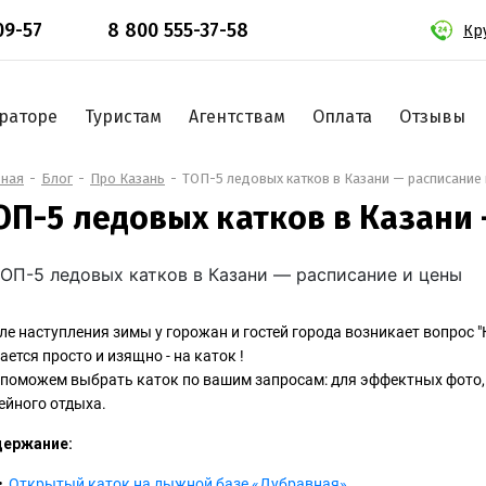
09-57
8 800 555-37-58
Кр
раторе
Туристам
Агентствам
Оплата
Отзывы
вная
Блог
Про Казань
ТОП-5 ледовых катков в Казани — расписание 
ОП-5 ледовых катков в Казани
ле наступления зимы у горожан и гостей города возникает вопрос "
ается просто и изящно - на каток !
поможем выбрать каток по вашим запросам: для эффектных фото, 
ейного отдыха.
ержание:
Открытый каток на лыжной базе «Дубравная»