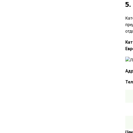
5.
Кат
пре
отд
Кат
Евр
Адр
Тел
Цен