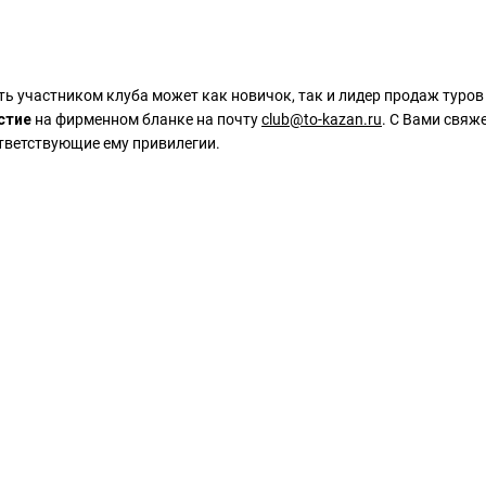
ть участником клуба может как новичок, так и лидер продаж туров
стие
на фирменном бланке на почту
club@to-kazan.ru
. С Вами свяж
тветствующие ему привилегии.