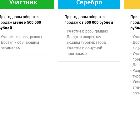
Участник
Серебро
При годовом обороте с
При годовом обороте с
При 
продаж
менее 500 000
продаж
от 500 000 рублей
про
рублей
рубл
Участие в розыгрышах
Участие в розыгрышах
Доступ к закрытым
Уча
Доступ к обучающим
акциям туроператора
Дос
вебинарам
Участие в бонусной
акц
программе
Уча
про
Доп
Раз
тур
Уве
аге
воз