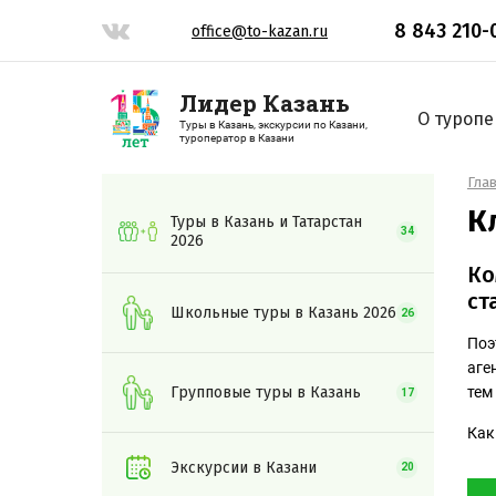
8 843 210-
office@to-kazan.ru
Лидер Казань
О туропе
Туры в Казань, экскурсии по Казани,
туроператор в Казани
Гла
К
Туры в Казань и Татарстан
34
2026
Ко
ст
Школьные туры в Казань 2026
26
Поэ
аге
Групповые туры в Казань
тем
17
Как
Экскурсии в Казани
20