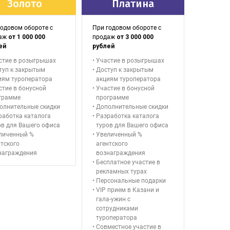
Золото
Платина
годовом обороте с
При годовом обороте с
даж
от 1 000 000
продаж
от 3 000 000
ей
рублей
стие в розыгрышах
Участие в розыгрышах
туп к закрытым
Доступ к закрытым
иям туроператора
акциям туроператора
стие в бонусной
Участие в бонусной
грамме
программе
олнительные скидки
Дополнительные скидки
работка каталога
Разработка каталога
ов для Вашего офиса
туров для Вашего офиса
личенный %
Увеличенный %
нтского
агентского
награждения
вознаграждения
Бесплатное участие в
рекламных турах
Персональные подарки
VIP прием в Казани и
гала-ужин с
сотрудниками
туроператора
Совместное участие в