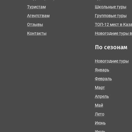
Туристам
Школьные туры
Агентствам
Групповые туры
Отзывы
ТОП-12 мест в Каз
Контакты
Новогодние туры в
По сезонам
Новогодние туры
Январь
Февраль
Март
Апрель
Май
Лето
Июнь
Июль