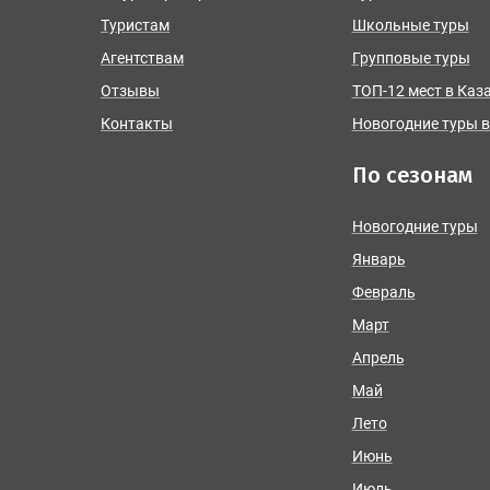
Туристам
Школьные туры
Агентствам
Групповые туры
Отзывы
ТОП-12 мест в Каз
Контакты
Новогодние туры в
По сезонам
Новогодние туры
Январь
Февраль
Март
Апрель
Май
Лето
Июнь
Июль