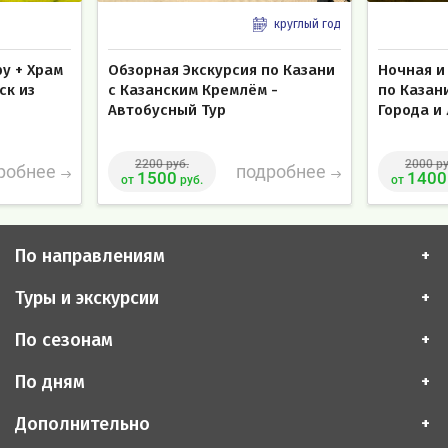
круглый год
фу + Храм
Обзорная Экскурсия по Казани
Ночная и
ск из
с Казанским Кремлём -
по Казан
Автобусный Тур
Города и
2200 руб.
2000 ру
робнее
подробнее
1500
1400
от
руб.
от
По направлениям
Туры и экскурсии
По сезонам
По дням
Дополнительно