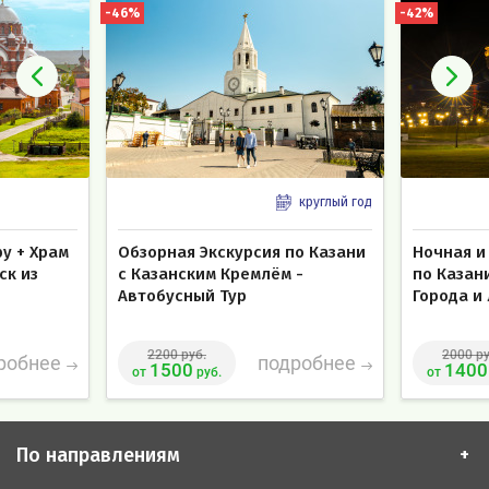
-46%
-42%
круглый год
фу + Храм
Обзорная Экскурсия по Казани
Ночная и
ск из
с Казанским Кремлём -
по Казан
Автобусный Тур
Города и
2200 руб.
2000 ру
робнее
подробнее
1500
1400
от
руб.
от
По направлениям