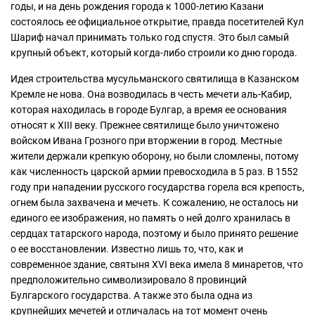
годы, и на день рождения города к 1000-летию Казани
состоялось ее официальное открытие, правда посетителей Кул
Шариф начал принимать только год спустя. Это был самый
крупный объект, который когда-либо строили ко дню города.
Идея строительства мусульманского святилища в Казанском
Кремле не нова. Она возводилась в честь мечети аль-Кабир,
которая находилась в городе Булгар, а время ее основания
относят к XIII веку. Прежнее святилище было уничтожено
войском Ивана Грозного при вторжении в город. Местные
жители держали крепкую оборону, но были сломлены, потому
как численность царской армии превосходила в 5 раз. В 1552
году при нападении русского государства горела вся крепость,
огнем была захвачена и мечеть. К сожалению, не осталось ни
единого ее изображения, но память о ней долго хранилась в
сердцах татарского народа, поэтому и было принято решение
о ее восстановлении. Известно лишь то, что, как и
современное здание, святыня XVI века имела 8 минаретов, что
предположительно символизировало 8 провинций
Булгарского государства. А также это была одна из
крупнейших мечетей и отличалась на тот момент очень