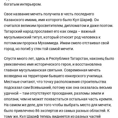
богатым интерьером.
Свое название мечеть получила в честь последнего
Казанского имама, имя которого было Кул Шариф. Он
считался великим просветителем, дипломатом и даже поэтом.
Татарский народ прославил его как сеида – важный
мусульманский титул, который относит род человека к
потомкам пророка Мухаммеда. Имам смело отстаивал свой
город, но погиб у стен той самой мечети.
Спустя много лет, здесь в Республике Татарстан, наконец было
увековечено имя исторического героя, и восстановлена
главная мусульманская святыня. Современная мечеть
возведена на территории бывшего юнкерского училища.
Местные считают, что точку расположения строительства
подсказал сам Всевышний, потому как она оказалась весьма
удачной – там отсутствуют проседания, разломы земли и
оползни, чем не может похвастаться остальная часть кремля.
На самом же деле, для того чтобы выбрать место для мечети,
было привлечено 86 экспертов из самых разных областей. К
тому же, Кул Шариф теперь виднеется из разных частей