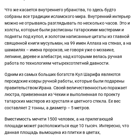
Что же касается внутреннего убранства, то здесь будто
собраны все традиции исламского мира. Внутренний интерьер
можно не отрываясь разглядывать по несколько часов. Это и
холсты, которые были расписаны татарскими мастерами и
подняты под купол, и золотом написанные цитаты из главной
священной книги мусульман, на 99 имен Аллаха на стенах, а на
шамаилях – имена пророков, не говоря уже о мозаике,
лепнине, дереве и алебастре, над которыми велась ручная
работа по технологиям четырехсотлетней давности.
Одним из самых больших богатств Кул Шарифа являются
персидские ковры ручной работы, которые были подарены
правительством Ирана. Своей величественностью поражает
люстра, привезенная из Чехии и выполненная по проекту
татарских мастеров из хрусталя и цветного стекла. Ее вес
составляет 2 тонны, а диаметр – 5 метров.
Вместимость мечети 1500 человек, а на прилегающей
площади может расположиться еще 10 тысяч. Интересно, что
данная площадь вымощена из плитки в цветах,