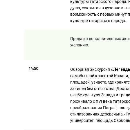
культуры татарского народа. 
душа, сокрытая в духовном тв
возможность с первых минут п
культуре татарского народа.
Продажа дополнительных экск
желанию.
14:50
Обзорная экскурсия
«Легенды
самобытной красотой Казани, 
площадей, узнаете, где хранят
закипел без огня котел. Дост
в себе культуру Запада и трад
проживало с XVI века татарск
преобразования Петра I, площа
стилизованная деревенька «Ту
университет, площадь Свобод