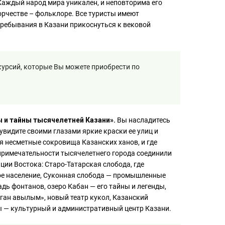
Каждый народ мира уникален, и неповторима его
орчестве – фольклоре. Все туристы имеют
ребывания в Казани прикоснуться к вековой
урсий, которые Вы можете приобрести по
 и тайны тысячелетней Казани».
Вы насладитесь
увидите своими глазами яркие краски ее улиц и
ся несметные сокровища Казанских ханов, и где
опримечательности тысячелетнего города соединили
иции Востока: Старо-Татарская слобода, где
ое население, Суконная слобода — промышленные
дь фонтанов, озеро Кабан — его тайны и легенды,
ган авылым», новый театр кукол, Казанский
ы — культурный и административный центр Казани.