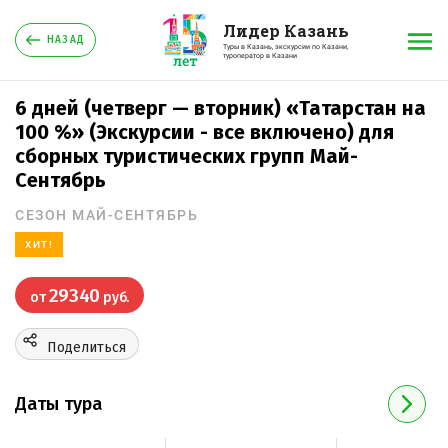
Лидер Казань
НАЗАД
Туры в Казань, экскурсии по Казани,
туроператор в Казани
6 дней (четверг — вторник) «Татарстан на
100 %» (Экскурсии - все включено) для
сборных туристических групп Май-
Сентябрь
СЕЗОН МАЙ-СЕНТЯБРЬ
ХИТ!
29340
от
руб.
Поделиться
Даты тура