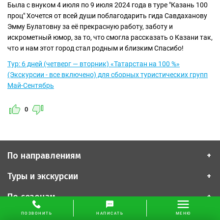
Была с внуком 4 июля по 9 июля 2024 года в туре "Казань 100
проц" Хочется от всей души поблагодарить гида Савдаханову
Эмму Булатовну за еë прекрасную работу, заботу и
искрометный юмор, за то, что смогла рассказать о Казани так,
что и нам этот город стал родным и близким Спасибо!
Тур: 6 дней (четверг — вторник) «Татарстан на 100 %»
(Экскурсии - все включено) для сборных туристических групп
Май-Сентябрь
0
По направлениям
Туры и экскурсии
По сезонам
ПОЗВОНИТЬ
НАПИСАТЬ
МЕНЮ
По дням