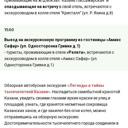
прибывающие на ж/д вокзал "Казань Пассажирская" и
опаздывающие на встреч
у
в свой отель, встречаются с
экскурсоводом в холле отеля "Кристалл" (ул. Р. Яхина д.8)
15:00
Выезд на экскурсионную программу из гостиницы «Амакс
Сафар» (ул. Односторонка Гривки д.1)
- туристы, проживающие в отеле
«Релита»
, встречаются с
экскурсоводом в холле отеля «Амакс Сафар» (ул.
Односторонка Гривки д.1)
Обзорная автобусная экскурсия
«Легенды и тайны
тысячелетней Казани»
.
Насладиться самобытной красотой
Казани, увидеть своими глазами яркие краски ее улиц и
площадей, узнать, где хранятся несметные сокровища
Казанских ханов, и где закипел без огня котел, можно
отправившись на обзорную экскурсию.
Достопримечательности тысячелетнего города соединили в