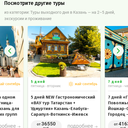
Посмотрите другие туры
из категории: Туры выходного дня в Казань — на 2–5 дней,
экскурсии и проживание
5 дней
7 дней
ай-сентябрь
май-сентябрь
пятница - вторник
пятница - ч
а одном
5 дней NEW Гастрономический
7 дней «
тница-
«ВАУ тур Татарстан +
Поволжья
азань для
Удмуртия» Казань-Елабуга-
Йошкар-О
их групп
Сарапул-Воткинск-Ижевск
Городец 
(пятница — вторник) тур в
Тур в Ка
36550
416
от
от
робнее
подробнее
Казань для сборных
туристич