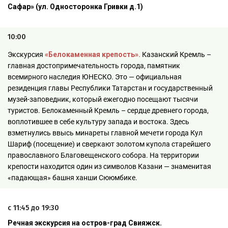
Сафар»
(ул. Односторонка Гривки д.1)
10:00
Экскурсия
«Белокаменная крепость».
Казанский Кремль –
главная достопримечательность города, памятник
всемирного наследия ЮНЕСКО. Это — официальная
резиденция главы Республики Татарстан и государственный
музей-заповедник, который ежегодно посещают тысячи
туристов. Белокаменный Кремль – сердце древнего города,
воплотившее в себе культуру запада и востока. Здесь
взметнулись ввысь минареты главной мечети города Кул
Шариф (посещение) и сверкают золотом купола старейшего
православного Благовещенского собора. На территории
крепости находится один из символов Казани — знаменитая
«падающая» башня ханши Сююмбике.
с 11:45 до 19:30
Речная экскурсия на остров-град Свияжск.