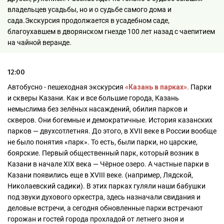
владельцев усадьбы, но и о судьбе самого дома и
сада.Экскурсия продолжается в усадебном саде,
благоухавшем в дворянском гнезде 100 лет назад с чаепитием
на чайной веранде.
12:00
Автобусно - пешеходная экскурсия
«Казань в парках».
Парки
и скверы Казани. Как и все большие города, Казань
немыслима без зелёных насаждений, обилия парков и
скверов. Они богемные и демократичные. История казанских
парков — двухсотлетняя. До этого, в XVII веке в России вообще
не было понятия «парк». То есть, были парки, но царские,
боярские. Первый общественный парк, который возник в
Казани в начале XIX века — Чёрное озеро. А частные парки в
Казани появились еще в XVIII веке. (например, Лядской,
Николаевский садики). В этих парках гуляли наши бабушки
под звуки духового оркестра, здесь назначали свидания и
деловые встречи, а сегодня обновленные парки встречают
горожан и гостей города прохладой от летнего зноя и