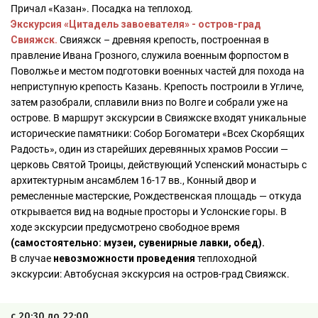
Причал «Казан». Посадка на теплоход.
Экскурсия «Цитадель завоевателя» - остров-град
Свияжск.
Свияжск – древняя крепость, построенная в
правление Ивана Грозного, служила военным форпостом в
Поволжье и местом подготовки военных частей для похода на
неприступную крепость Казань. Крепость построили в Угличе,
затем разобрали, сплавили вниз по Волге и собрали уже на
острове. В маршрут экскурсии в Свияжске входят уникальные
исторические памятники: Собор Богоматери «Всех Скорбящих
Радость», один из старейших деревянных храмов России —
церковь Святой Троицы, действующий Успенский монастырь с
архитектурным ансамблем 16-17 вв., Конный двор и
ремесленные мастерские, Рождественская площадь — откуда
открывается вид на водные просторы и Услонские горы. В
ходе экскурсии предусмотрено свободное время
(самостоятельно: музеи, сувенирные лавки, обед).
В случае
невозможности проведения
теплоходной
экскурсии: Автобусная экскурсия на остров-град Свияжск.
с 20:30 до 22:00