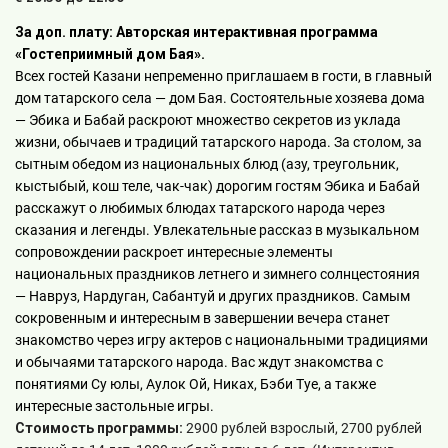
За доп. плату: Авторская интерактивная программа
«Гостеприимный дом Бая».
Всех гостей Казани непременно приглашаем в гости, в главный
дом татарского села — дом Бая. Состоятельные хозяева дома
— Эбика и Бабай раскроют множество секретов из уклада
жизни, обычаев и традиций татарского народа. За столом, за
сытным обедом из национальных блюд (азу, треугольник,
кыстыбый, кош теле, чак-чак) дорогим гостям Эбика и Бабай
расскажут о любимых блюдах татарского народа через
сказания и легенды. Увлекательные рассказ в музыкальном
сопровождении раскроет интересные элементы
национальных праздников летнего и зимнего солнцестояния
— Навруз, Нардуган, Сабантуй и других праздников. Самым
сокровенным и интересным в завершении вечера станет
знакомство через игру актеров с национальными традициями
и обычаями татарского народа. Вас ждут знакомства с
понятиями Су юлы, Аулок Ой, Никах, Бэби Туе, а также
интересные застольные игры.
Стоимость программы:
2900 рублей взрослый, 2700 рублей