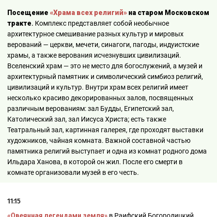
Посещение
«Храма всех религий»
на старом Московском
тракте
.
Комплекс представляет собой необычное
архитектурное смешивание разных культур и мировых
верований — церкви, мечети, синагоги, пагоды, индуистские
храмы, а также верования исчезнувших цивилизаций.
Вселенский храм — это не место для богослужений, а музей и
архитектурный памятник и символический симбиоз религий,
цивилизаций и культур. Внутри храм всех религий имеет
несколько красиво декорированных залов, посвященных
различным верованиям: зал Будды, Египетский зал,
Католический зал, зал Иисуса Христа; есть также
Театральный зал, картинная галерея, где проходят выставки
художников, чайная комната. Важной составной частью
памятника религий выступает и одна из комнат родного дома
Ильдара Ханова, в которой он жил. После его смерти в
комнате организовали музей в его честь.
11:15
«Овеянная легендами земля»
в Раифский Богородицкий