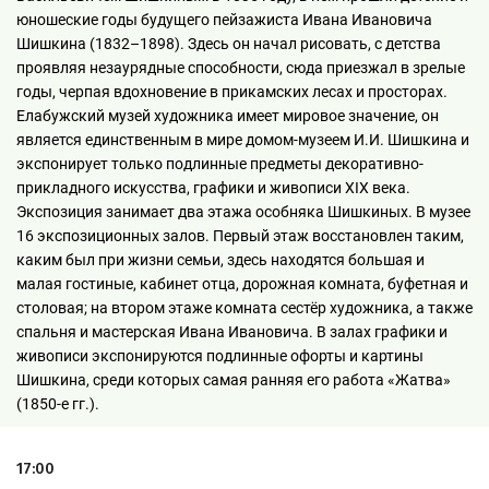
юношеские годы будущего пейзажиста Ивана Ивановича
Шишкина (1832–1898). Здесь он начал рисовать, с детства
проявляя незаурядные способности, сюда приезжал в зрелые
годы, черпая вдохновение в прикамских лесах и просторах.
Елабужский музей художника имеет мировое значение, он
является единственным в мире домом-музеем И.И. Шишкина и
экспонирует только подлинные предметы декоративно-
прикладного искусства, графики и живописи XIX века.
Экспозиция занимает два этажа особняка Шишкиных. В музее
16 экспозиционных залов. Первый этаж восстановлен таким,
каким был при жизни семьи, здесь находятся большая и
малая гостиные, кабинет отца, дорожная комната, буфетная и
столовая; на втором этаже комната сестёр художника, а также
спальня и мастерская Ивана Ивановича. В залах графики и
живописи экспонируются подлинные офорты и картины
Шишкина, среди которых самая ранняя его работа «Жатва»
(1850-е гг.).
17:00