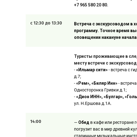
+7 965 580 20 80.
с 12:30 до 13:30
Встреча с экскурсоводом в 
программу. Точное время вы
оповещении накануне начала 
Туристы проживающие в сле
месту встречи с экскурсово
-
«Ильмар сити»
- встреча с г
д.7;
-
«Рем», «Биляр Инн»
- встреча
Односторонка Гривки д.1;
-
«Дион ИНН», «Булгар», «Гол
ул. Н.Ершова д.1А.
14:00
—
Обед
в кафе или ресторане 
погрузит вас в мир древней к
старинные музыкальные инс