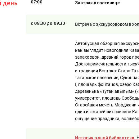
й день
07:00
Завтрак в гостинице.
с 08:30 до 09:30
Встреча с экскурсоводом в хо
Автобусная обзорная экскурси
как выглядит новогодняя Каз
запахе хвои, древний город п
Достопримечательности тысяче
и традиции Востока: Старо-Тат
татарское население, Суконн
I, площадь фонтанов, озеро Ка
деревенька «Туган авылым» («
университет, площадь Свобод
Старейшая мечеть Марджани и
один из старейших списков Ка
ощущение праздника, волшебс
История одной библиотеки
. 