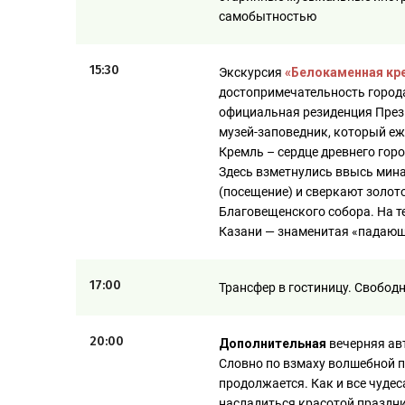
самобытностью
15:30
Экскурсия
«Белокаменная кр
достопримечательность город
официальная резиденция През
музей-заповедник, который е
Кремль – сердце древнего горо
Здесь взметнулись ввысь мин
(посещение) и сверкают золот
Благовещенского собора. На т
Казани — знаменитая «падаю
17:00
Трансфер в гостиницу. Свобод
20:00
Дополнительная
вечерняя ав
Словно по взмаху волшебной п
продолжается. Как и все чудес
насладиться красотой праздн