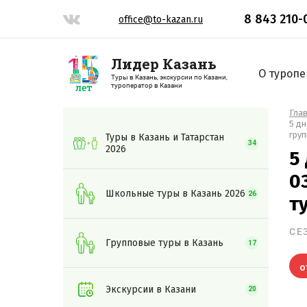
8 843 210-
office@to-kazan.ru
Лидер Казань
О туропе
Туры в Казань, экскурсии по Казани,
туроператор в Казани
Гла
5 дн
груп
Туры в Казань и Татарстан
34
2026
5
0
Школьные туры в Казань 2026
26
т
СЕ
Групповые туры в Казань
17
о
Экскурсии в Казани
20