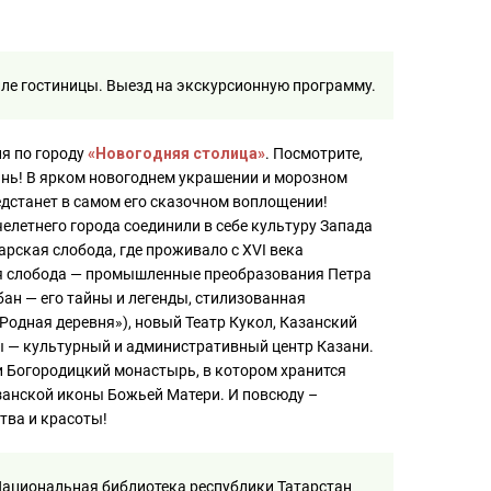
лле гостиницы. Выезд на экскурсионную программу.
я по городу
«Новогодняя столица»
. Посмотрите,
ань! В ярком новогоднем украшении и морозном
редстанет в самом его сказочном воплощении!
летнего города соединили в себе культуру Запада
арская слобода, где проживало с XVI века
ая слобода — промышленные преобразования Петра
бан — его тайны и легенды, стилизованная
Родная деревня»), новый Театр Кукол, Казанский
ы — культурный и административный центр Казани.
 Богородицкий монастырь, в котором хранится
занской иконы Божьей Матери. И повсюду –
тва и красоты!
Национальная библиотека республики Татарстан