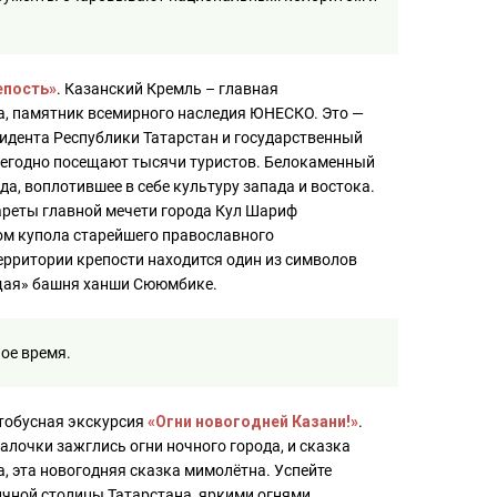
епость»
. Казанский Кремль – главная
а, памятник всемирного наследия ЮНЕСКО. Это —
идента Республики Татарстан и государственный
жегодно посещают тысячи туристов. Белокаменный
да, воплотившее в себе культуру запада и востока.
ареты главной мечети города Кул Шариф
ом купола старейшего православного
ерритории крепости находится один из символов
щая» башня ханши Сююмбике.
ное время.
тобусная экскурсия
«Огни новогодней Казани!»
.
алочки зажглись огни ночного города, и сказка
а, эта новогодняя сказка мимолётна. Успейте
ичной столицы Татарстана, яркими огнями