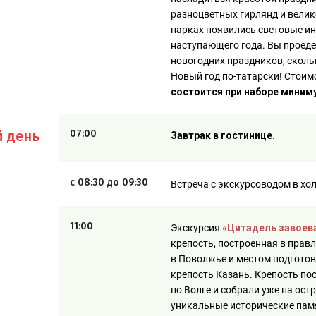
разноцветных гирлянд и велик
парках появились световые ин
наступающего года. Вы проедет
новогодних праздников, скольк
Новый год по-татарски! Стоим
состоится при наборе миниму
й день
07:00
Завтрак в гостинице.
с 08:30 до 09:30
Встреча с экскурсоводом в хо
11:00
Экскурсия
«Цитадель завоев
крепость, построенная в прав
в Поволжье и местом подготов
крепость Казань. Крепость пос
по Волге и собрали уже на ост
уникальные исторические пам