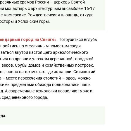
деревянных храмов России — церковь Святой
ий монастырь с архитектурным ансамблем 16-17
ые мастерские, Рождественская площадь, откуда
осторы и Услонские горы.
гендарный город на Свияге»
. Погрузиться вглубь
 пройтись по стеклянным помостам среди
азаться внутри настоящего археологического
ться по древним улочкам деревянной городской
I веков. Срубы домов и хозяйственных построек,
ы ровно на тех местах, где их нашли. Свияжский
а – место пересечения столетий — здесь можно
какими предметами обихода пользовались наши
ад. А современные технологии позволяют ярче и
 средневекового города.
ода.