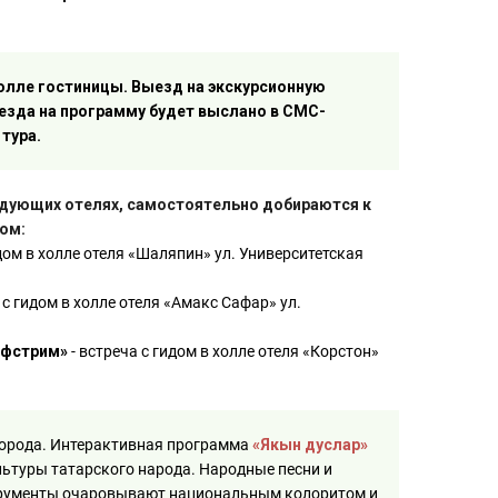
холле гостиницы. Выезд на экскурсионную
езда на программу будет выслано в СМС-
тура.
дующих отелях, самостоятельно добираются к
дом:
идом в холле отеля «Шаляпин» ул. Университетская
 с гидом в холле отеля «Амакс Сафар» ул.
ьфстрим»
- встреча с гидом в холле отеля «Корстон»
города. Интерактивная программа
«Якын дуслар»
ультуры татарского народа. Народные песни и
трументы очаровывают
национальным колоритом и