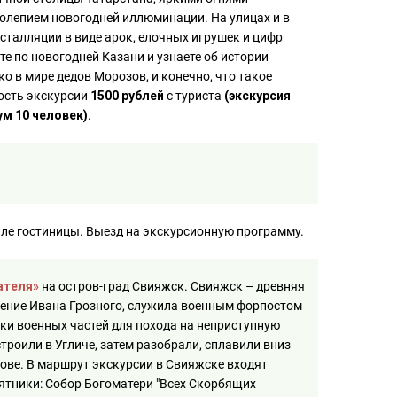
олепием новогодней иллюминации. На улицах и в
сталляции в виде арок, елочных игрушек и цифр
е по новогодней Казани и узнаете об истории
о в мире дедов Морозов, и конечно, что такое
ость экскурсии
1500 рублей
с туриста
(экскурсия
м 10 человек)
.
лле гостиницы. Выезд на экскурсионную программу.
ателя»
на остров-град Свияжск. Свияжск – древняя
ление Ивана Грозного, служила военным форпостом
ки военных частей для похода на неприступную
троили в Угличе, затем разобрали, сплавили вниз
рове. В маршрут экскурсии в Свияжске входят
ятники: Собор Богоматери "Всех Скорбящих